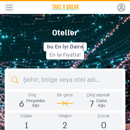
Navigasyon
Oteller
bu
E
n
İ
y
i
D
a
i
r
e
En İyi Fiyatla!
Varış noktası
Giriş
Bir gece
Çıkış yapmak
6
7
Perşembe
Cuma
Ağu
Ağu
Odalar
Yetişkin
Çocuk
1
2
0