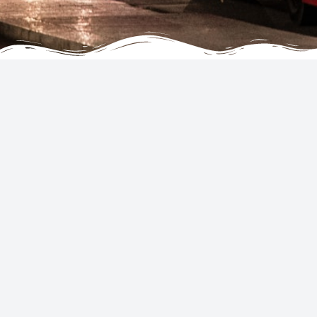
KURUMSAL
HIZMETLER
Hizmet Şartları ve Koşulları
Oteller
Gizlilik ve Çerez Bildirimi
United States
Powered by