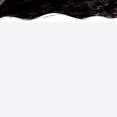
ORGANISATIE
DIENSTEN
Algemene Voorwaarden
Hotels
Privacy- en cookieverklaring
United States
Powered by