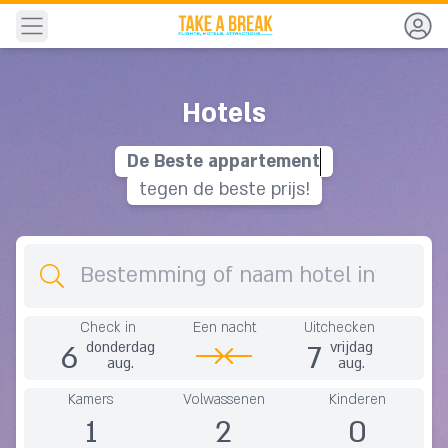
Navigatie
Hotels
De
B
e
s
t
e
a
p
p
a
r
t
e
m
e
n
t
tegen de beste prijs!
Bestemming
Check in
Een nacht
Uitchecken
6
7
donderdag
vrijdag
aug.
aug.
Kamers
Volwassenen
Kinderen
1
2
0