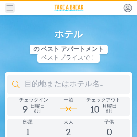
ナビゲーション
ホテル
の
ベ
ス
ト
ア
パ
ー
ト
メ
ン
ト
ベストプライスで！
行き先
チェックイン
一泊
チェックアウト
9
10
日曜日
月曜日
8月
8月
部屋
大人
子供
1
2
0