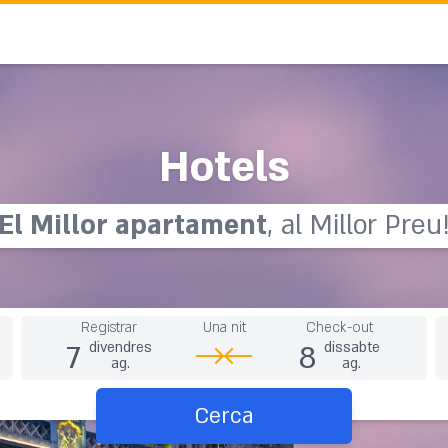
Hotels
El
M
i
l
l
o
r
a
p
a
r
t
a
m
e
n
t
, al Millor Preu
Registrar
Una nit
Check-out
7
8
divendres
dissabte
ag.
ag.
Cerca