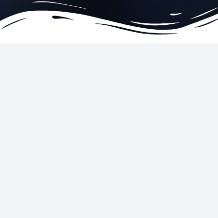
EMPRESA
SERVEIS
Condicions
Hotels
Declaració de privacitat i galetes