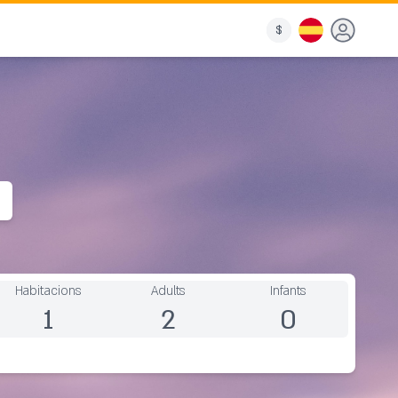
$
!
Habitacions
Adults
Infants
1
2
0